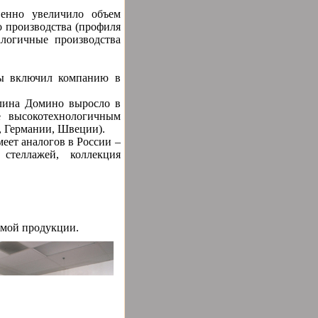
венно увеличило объем
 производства (профиля
логичные производства
ы включил
компанию в
лина Домино выросло в
е высокотехнологичным
, Германии, Швеции).
еет аналогов в России –
 стеллажей, коллекция
емой продукции.