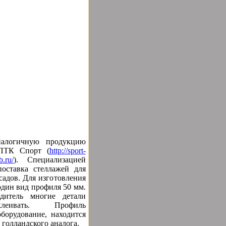
налогичную продукцию
 ПТК Спорт (
http://sport-
b.ru/
)
. Специализацией
поставка стеллажей для
садов. Для изготовления
один вид профиля 50 мм.
одитель многие детали
леивать. Профиль
оборудование, находится
 голландского аналога.