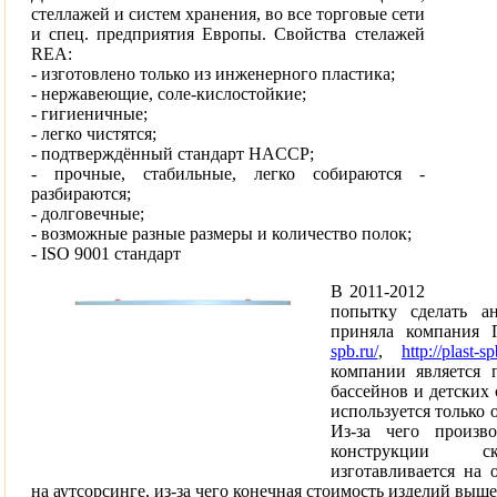
стеллажей и систем хранения, во все торговые сети
и спец. предприятия Европы. Свойства стелажей
REA:
- изготовлено только из инженерного пластика;
- нержавеющие, соле-кислостойкие;
- гигиеничные;
- легко чистятся;
- подтверждённый стандарт HACCP;
- прочные, стабильные, легко собираются -
разбираются;
- долговечные;
- возможные разные размеры и количество полок;
- ISO 9001 стандарт
В 2011-2012
попытку сделать а
приняла компания
spb.ru/
,
http://plast-sp
компании является 
бассейнов и детских 
используется только 
Из-за чего произв
конструкции ск
изготавливается на 
на аутсорсинге, из-за чего конечная стоимость изделий выше