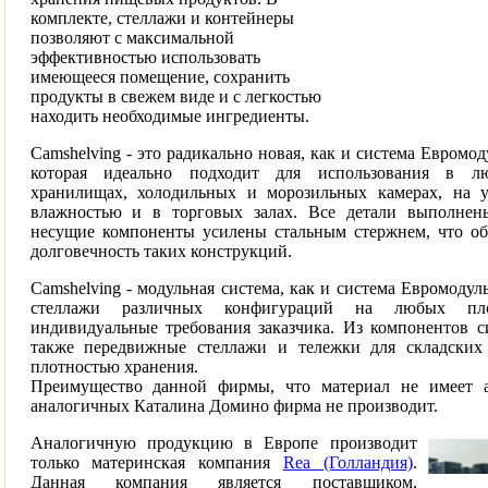
комплекте, стеллажи и контейнеры
позволяют с максимальной
эффективностью использовать
имеющееся помещение, сохранить
продукты в свежем виде и с легкостью
находить необходимые ингредиенты.
Camshelving - это радикально новая, как и система Евромод
которая идеально подходит для использования в л
хранилищах, холодильных и морозильных камерах, на 
влажностью и в торговых залах. Все детали выполнен
несущие компоненты усилены стальным стержнем, что об
долговечность таких конструкций.
Camshelving - модульная система, как и система Евромодул
стеллажи различных конфигураций на любых пл
индивидуальные требования заказчика. Из компонентов 
также передвижные стеллажи и тележки для складски
плотностью хранения.
Преимущество данной фирмы, что материал не имеет а
аналогичных Каталина Домино фирма не производит.
Аналогичную продукцию в Европе производит
только материнская компания
Rea (Голландия)
.
Данная компания является поставщиком,