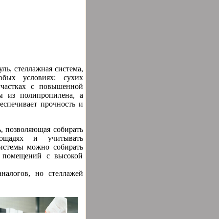
уль, стеллажная система,
юбых условиях: сухих
участках с повышенной
ы из полипропилена, а
еспечивает прочность и
ь, позволяющая собирать
ощадях и учитывать
системы можно собирать
х помещений с высокой
налогов, но стеллажей