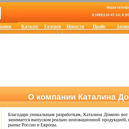
Наши телеф
8 (499)130-47-14; 8 (9
пании
Каталог
Галерея
Новости
Прайс
Акци
О компании Каталина Д
Благодаря уникальным разработкам, Каталина Домино вот 
занимается выпуском реально инновационной продукцией, 
рынке России и Европы.