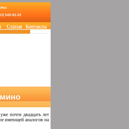
оны:
03) 549-92-20
я
Статьи
Контакты
омино
уже почти двадцать лет
не имеющей аналогов на