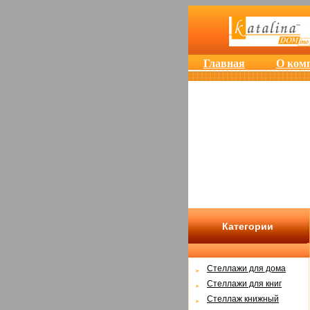
Главная
О ком
Категории
Cтеллажи для дома
Cтеллажи для книг
Стеллаж книжный