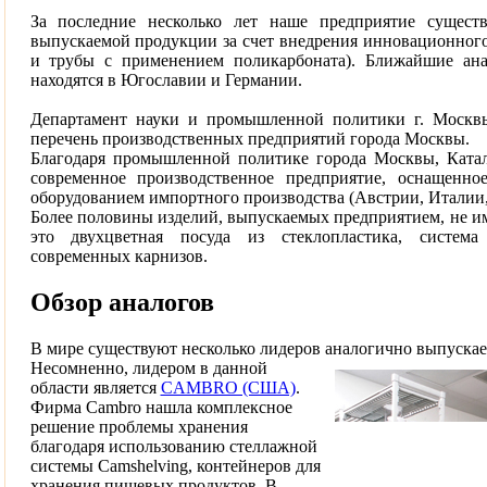
За последние несколько лет наше предприятие сущест
выпускаемой продукции за счет внедрения инновационного
и трубы с применением поликарбоната). Ближайшие ана
находятся в Югославии и Германии.
Департамент науки и промышленной политики г. Москв
перечень производственных предприятий города Москвы.
Благодаря промышленной политике города Москвы, Ката
современное производственное предприятие, оснащенно
оборудованием импортного производства (Австрии, Италии
Более половины изделий, выпускаемых предприятием, не им
это двухцветная посуда из стеклопластика, система
современных карнизов.
Обзор аналогов
В мире существуют несколько лидеров аналогично выпуска
Несомненно, лидером в данной
области является
CAMBRO (США)
.
Фирма Cambro нашла комплексное
решение проблемы хранения
благодаря использованию стеллажной
системы Camshelving, контейнеров для
хранения пищевых продуктов. В