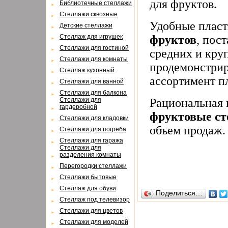
для фруктов.
Библиотечные стеллажи
Стеллажи сквозные
Удобные плас
Детские стеллажи
Стеллаж для игрушек
фруктов
, пос
Стеллажи для гостиной
средних и кру
Стеллажи для комнаты
продемонстрир
Cтеллаж кухонный
ассортимент п
Cтеллажи для ванной
Стеллажи для балкона
Cтеллажи для
Рациональная 
гардеробной
фруктовые ст
Cтеллажи для кладовки
объем продаж.
Cтеллажи для погреба
Cтеллажи для гаража
Cтеллажи для
разделения комнаты
Перегородки стеллажи
Cтеллажи бытовые
Cтеллаж для обуви
Поделиться…
Cтеллаж под телевизор
Стеллажи для цветов
Cтеллажи для моделей