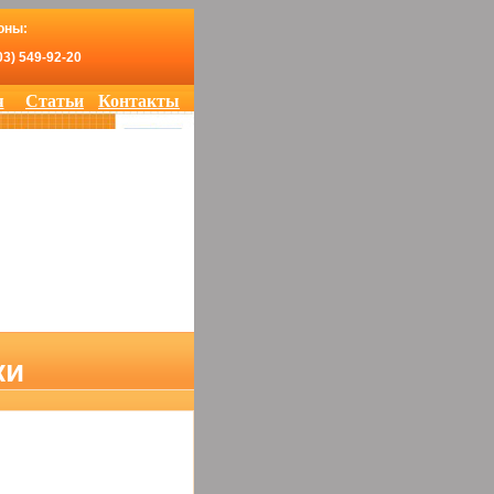
оны:
03) 549-92-20
я
Статьи
Контакты
жи