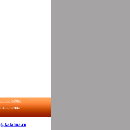
ая программа
ва защищены
@katalina.ru