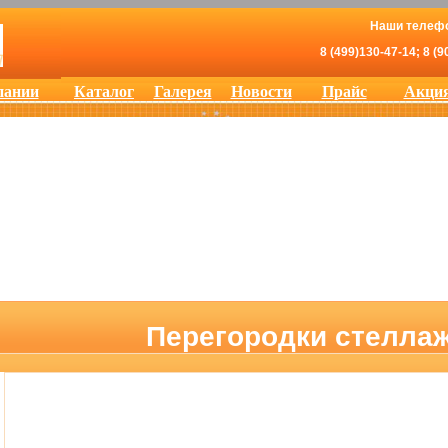
Наши телеф
8 (499)130-47-14; 8 (9
пании
Каталог
Галерея
Новости
Прайс
Акци
Перегородки стелла