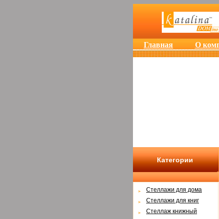
Главная
О ком
Категории
Cтеллажи для дома
Cтеллажи для книг
Стеллаж книжный