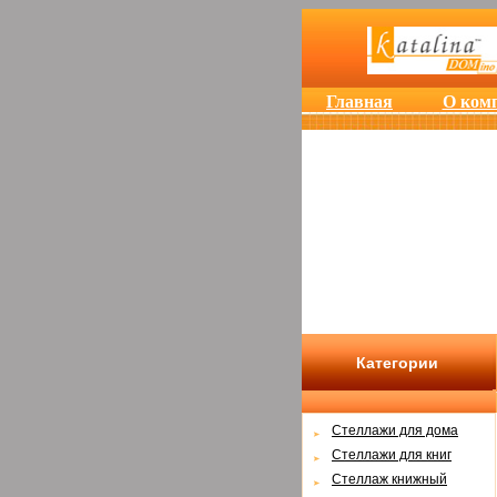
Главная
О ком
Категории
Cтеллажи для дома
Cтеллажи для книг
Стеллаж книжный