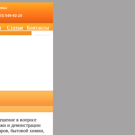
оны:
03) 549-92-20
я
Статьи
Контакты
решение в вопросе
ажи и демонстрации
аров, бытовой химии,