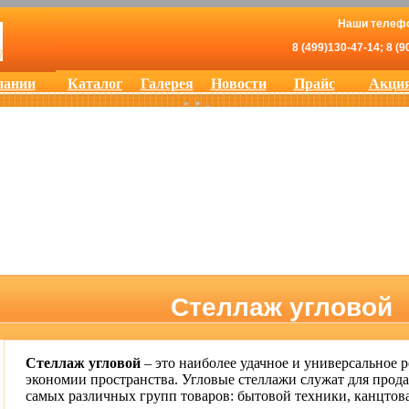
Наши телеф
8 (499)130-47-14; 8 (9
пании
Каталог
Галерея
Новости
Прайс
Акци
Стеллаж угловой
Стеллаж угловой
– это наиболее удачное и универсальное 
экономии пространства. Угловые стеллажи служат для прод
самых различных групп товаров: бытовой техники, канцтов